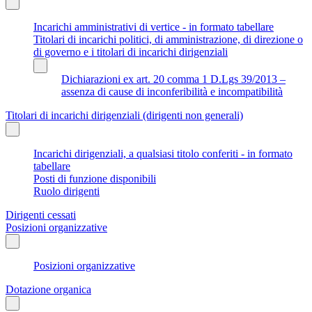
Incarichi amministrativi di vertice - in formato tabellare
Titolari di incarichi politici, di amministrazione, di direzione o
di governo e i titolari di incarichi dirigenziali
Dichiarazioni ex art. 20 comma 1 D.Lgs 39/2013 –
assenza di cause di inconferibilità e incompatibilità
Titolari di incarichi dirigenziali (dirigenti non generali)
Incarichi dirigenziali, a qualsiasi titolo conferiti - in formato
tabellare
Posti di funzione disponibili
Ruolo dirigenti
Dirigenti cessati
Posizioni organizzative
Posizioni organizzative
Dotazione organica