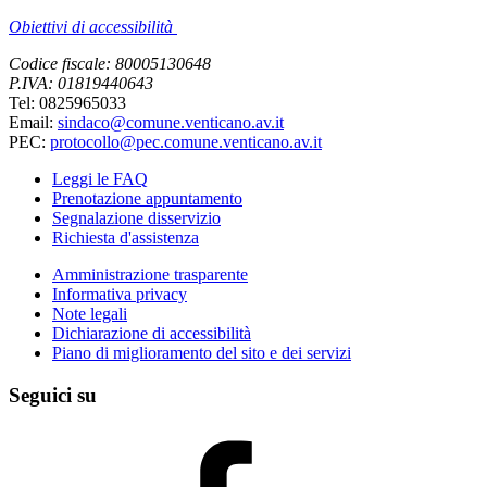
Obiettivi di accessibilità
Codice fiscale: 80005130648
P.IVA: 01819440643
Tel: 0825965033
Email:
sindaco@comune.venticano.av.it
PEC:
protocollo@pec.comune.venticano.av.it
Leggi le FAQ
Prenotazione appuntamento
Segnalazione disservizio
Richiesta d'assistenza
Amministrazione trasparente
Informativa privacy
Note legali
Dichiarazione di accessibilità
Piano di miglioramento del sito e dei servizi
Seguici su