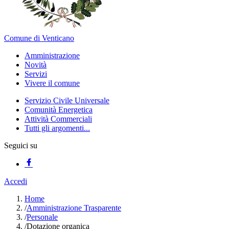
Comune di Venticano
Amministrazione
Novità
Servizi
Vivere il comune
Servizio Civile Universale
Comunità Energetica
Attività Commerciali
Tutti gli argomenti...
Seguici su
Accedi
Home
/
Amministrazione Trasparente
/
Personale
/
Dotazione organica