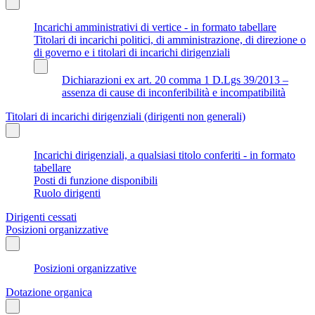
Incarichi amministrativi di vertice - in formato tabellare
Titolari di incarichi politici, di amministrazione, di direzione o
di governo e i titolari di incarichi dirigenziali
Dichiarazioni ex art. 20 comma 1 D.Lgs 39/2013 –
assenza di cause di inconferibilità e incompatibilità
Titolari di incarichi dirigenziali (dirigenti non generali)
Incarichi dirigenziali, a qualsiasi titolo conferiti - in formato
tabellare
Posti di funzione disponibili
Ruolo dirigenti
Dirigenti cessati
Posizioni organizzative
Posizioni organizzative
Dotazione organica