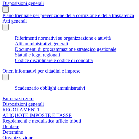
Disposizioni generali
Piano triennale per prevenzione della corruzione e della trasparenza
Atti generali
Riferimenti normativi su organizzazione e attività
Atti amministrativi generali
Documenti di programmazione strategico gestionale
Statuti e leggi regionali
Codice disciplinare e codice di condotta
Oneri informativi per cittadini e imprese
Scadenzario obblighi amministrativi
Burocrazia zero
Disposizioni generali
REGOLAMENTI
ALIQUOTE IMPOSTE E TASSE
Regolamenti e modulistica ufficio tributi
Delibere
Determine
Organizzazione