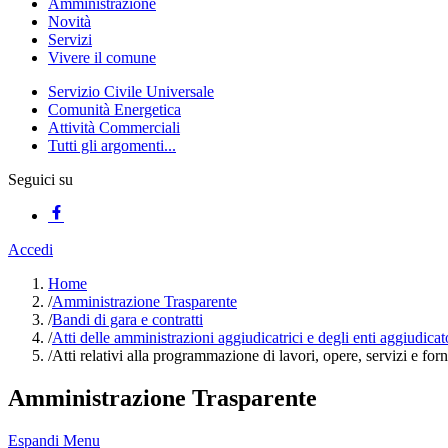
Amministrazione
Novità
Servizi
Vivere il comune
Servizio Civile Universale
Comunità Energetica
Attività Commerciali
Tutti gli argomenti...
Seguici su
Accedi
Home
/
Amministrazione Trasparente
/
Bandi di gara e contratti
/
Atti delle amministrazioni aggiudicatrici e degli enti aggiudica
/
Atti relativi alla programmazione di lavori, opere, servizi e forn
Amministrazione Trasparente
Espandi Menu