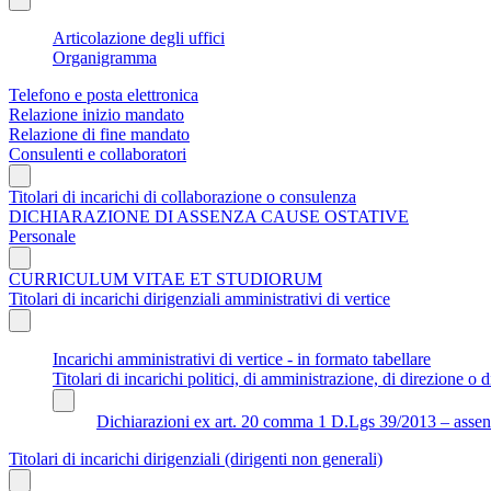
Articolazione degli uffici
Organigramma
Telefono e posta elettronica
Relazione inizio mandato
Relazione di fine mandato
Consulenti e collaboratori
Titolari di incarichi di collaborazione o consulenza
DICHIARAZIONE DI ASSENZA CAUSE OSTATIVE
Personale
CURRICULUM VITAE ET STUDIORUM
Titolari di incarichi dirigenziali amministrativi di vertice
Incarichi amministrativi di vertice - in formato tabellare
Titolari di incarichi politici, di amministrazione, di direzione o di
Dichiarazioni ex art. 20 comma 1 D.Lgs 39/2013 – assenza 
Titolari di incarichi dirigenziali (dirigenti non generali)