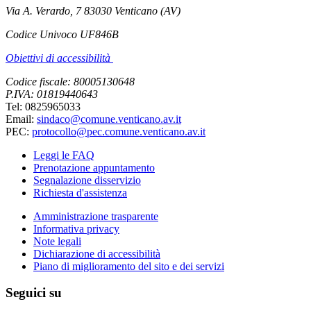
Via A. Verardo, 7 83030 Venticano (AV)
Codice Univoco UF846B
Obiettivi di accessibilità
Codice fiscale: 80005130648
P.IVA: 01819440643
Tel: 0825965033
Email:
sindaco@comune.venticano.av.it
PEC:
protocollo@pec.comune.venticano.av.it
Leggi le FAQ
Prenotazione appuntamento
Segnalazione disservizio
Richiesta d'assistenza
Amministrazione trasparente
Informativa privacy
Note legali
Dichiarazione di accessibilità
Piano di miglioramento del sito e dei servizi
Seguici su