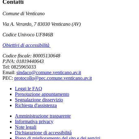
Contatti
Comune di Venticano
Via A. Verardo, 7 83030 Venticano (AV)
Codice Univoco UF846B
Obiettivi di accessibilità
Codice fiscale: 80005130648
P.IVA: 01819440643
Tel: 0825965033
Email:
sindaco@comune.venticano.av.it
PEC:
protocollo@pec.comune.venticano.av.it
Leggi le FAQ
Prenotazione appuntamento
Segnalazione disservizio
Richiesta d'assistenza
Amministrazione trasparente
Informativa privacy
Note legali
Dichiarazione di accessibilità
Piano di miglioramento del sito e dei servizi