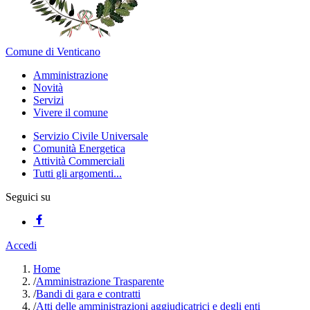
Comune di Venticano
Amministrazione
Novità
Servizi
Vivere il comune
Servizio Civile Universale
Comunità Energetica
Attività Commerciali
Tutti gli argomenti...
Seguici su
Accedi
Home
/
Amministrazione Trasparente
/
Bandi di gara e contratti
/
Atti delle amministrazioni aggiudicatrici e degli enti