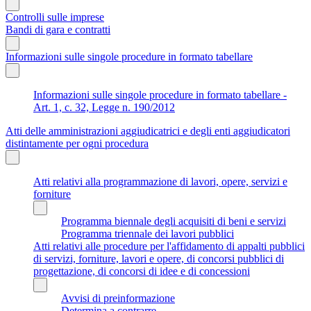
Controlli sulle imprese
Bandi di gara e contratti
Informazioni sulle singole procedure in formato tabellare
Informazioni sulle singole procedure in formato tabellare -
Art. 1, c. 32, Legge n. 190/2012
Atti delle amministrazioni aggiudicatrici e degli enti aggiudicatori
distintamente per ogni procedura
Atti relativi alla programmazione di lavori, opere, servizi e
forniture
Programma biennale degli acquisiti di beni e servizi
Programma triennale dei lavori pubblici
Atti relativi alle procedure per l'affidamento di appalti pubblici
di servizi, forniture, lavori e opere, di concorsi pubblici di
progettazione, di concorsi di idee e di concessioni
Avvisi di preinformazione
Determina a contrarre