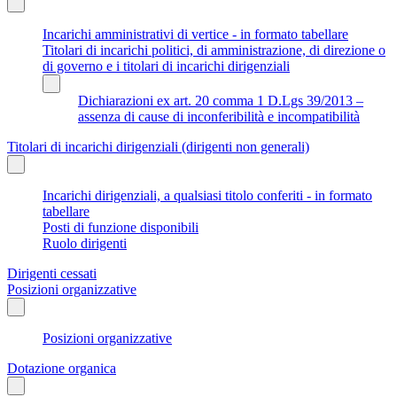
Incarichi amministrativi di vertice - in formato tabellare
Titolari di incarichi politici, di amministrazione, di direzione o
di governo e i titolari di incarichi dirigenziali
Dichiarazioni ex art. 20 comma 1 D.Lgs 39/2013 –
assenza di cause di inconferibilità e incompatibilità
Titolari di incarichi dirigenziali (dirigenti non generali)
Incarichi dirigenziali, a qualsiasi titolo conferiti - in formato
tabellare
Posti di funzione disponibili
Ruolo dirigenti
Dirigenti cessati
Posizioni organizzative
Posizioni organizzative
Dotazione organica