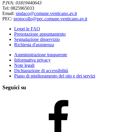
P.IVA: 01819440643
Tel: 0825965033
Email:
sindaco@comune.venticano.av.it
PEC:
protocollo@pec.comune.venticano.av.it
Leggi le FAQ
Prenotazione appuntamento
Segnalazione disservizio
Richiesta d'assistenza
Amministrazione trasparente
Informativa privacy
Note legali
Dichiarazione di accessibilità
Piano di miglioramento del sito e dei servizi
Seguici su