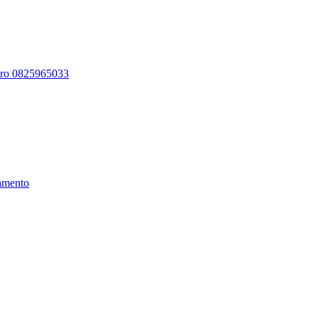
ero 0825965033
amento