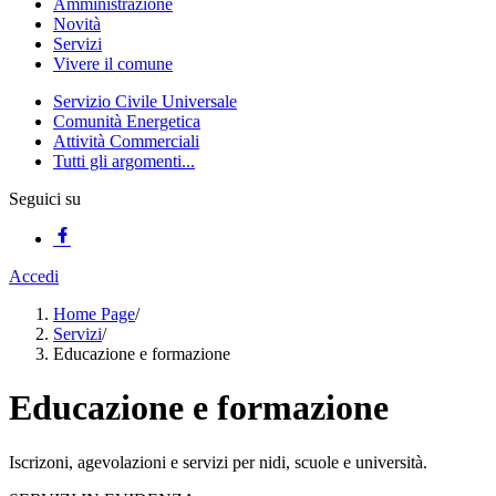
Amministrazione
Novità
Servizi
Vivere il comune
Servizio Civile Universale
Comunità Energetica
Attività Commerciali
Tutti gli argomenti...
Seguici su
Accedi
Home Page
/
Servizi
/
Educazione e formazione
Educazione e formazione
Iscrizoni, agevolazioni e servizi per nidi, scuole e università.