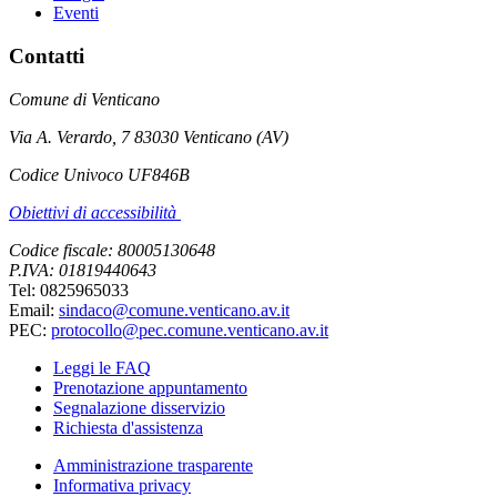
Eventi
Contatti
Comune di Venticano
Via A. Verardo, 7 83030 Venticano (AV)
Codice Univoco UF846B
Obiettivi di accessibilità
Codice fiscale: 80005130648
P.IVA: 01819440643
Tel: 0825965033
Email:
sindaco@comune.venticano.av.it
PEC:
protocollo@pec.comune.venticano.av.it
Leggi le FAQ
Prenotazione appuntamento
Segnalazione disservizio
Richiesta d'assistenza
Amministrazione trasparente
Informativa privacy