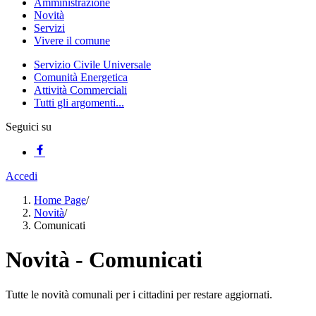
Amministrazione
Novità
Servizi
Vivere il comune
Servizio Civile Universale
Comunità Energetica
Attività Commerciali
Tutti gli argomenti...
Seguici su
Accedi
Home Page
/
Novità
/
Comunicati
Novità - Comunicati
Tutte le novità comunali per i cittadini per restare aggiornati.