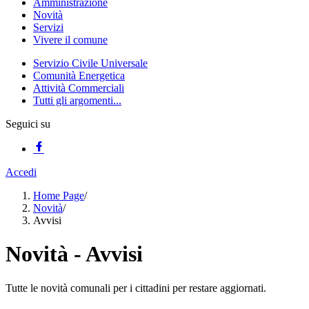
Amministrazione
Novità
Servizi
Vivere il comune
Servizio Civile Universale
Comunità Energetica
Attività Commerciali
Tutti gli argomenti...
Seguici su
Accedi
Home Page
/
Novità
/
Avvisi
Novità - Avvisi
Tutte le novità comunali per i cittadini per restare aggiornati.