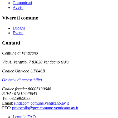
Comunicati
Avvisi
Vivere il comune
Luoghi
Eventi
Contatti
Comune di Venticano
Via A. Verardo, 7 83030 Venticano (AV)
Codice Univoco UF846B
Obiettivi di accessibilità
Codice fiscale: 80005130648
P.IVA: 01819440643
Tel: 0825965033
Email:
sindaco@comune.venticano.av.it
PEC:
protocollo@pec.comune.venticano.av.it
Leggi le FAQ