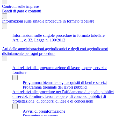
Controlli sulle imprese
Bandi di gara e contratti
Informazioni sulle singole procedure in formato tabellare
Informazioni sulle singole procedure in formato tabellare -
Art. 1, c. 32, Legge n. 190/2012
Atti delle amministrazioni aggiudicatrici e degli enti aggiudicatori
distintamente per ogni procedura
Atti relativi alla programmazione di lavori, opere, servizi e
forniture
Programma biennale degli acquisiti di beni e servizi
Programma triennale dei lavori pubblici
Atti relativi alle procedure per l'affidamento di appalti pubblici
di servizi, forniture, lavori e opere, di concorsi pubblici di
progettazione, di concorsi di idee e di concessioni
Avvisi di preinformazione
Determina a contrarre