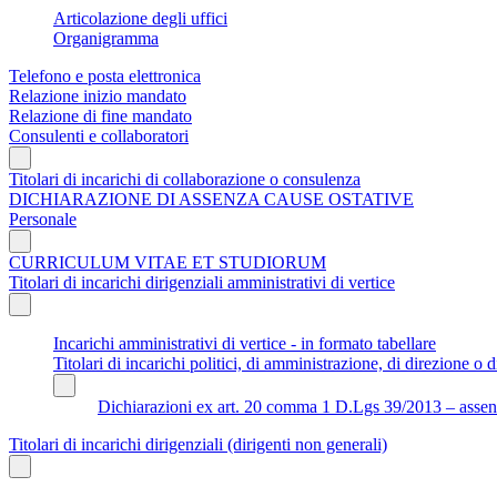
Articolazione degli uffici
Organigramma
Telefono e posta elettronica
Relazione inizio mandato
Relazione di fine mandato
Consulenti e collaboratori
Titolari di incarichi di collaborazione o consulenza
DICHIARAZIONE DI ASSENZA CAUSE OSTATIVE
Personale
CURRICULUM VITAE ET STUDIORUM
Titolari di incarichi dirigenziali amministrativi di vertice
Incarichi amministrativi di vertice - in formato tabellare
Titolari di incarichi politici, di amministrazione, di direzione o di
Dichiarazioni ex art. 20 comma 1 D.Lgs 39/2013 – assenza 
Titolari di incarichi dirigenziali (dirigenti non generali)