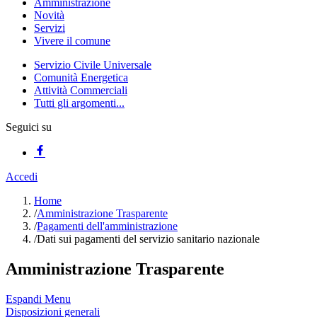
Amministrazione
Novità
Servizi
Vivere il comune
Servizio Civile Universale
Comunità Energetica
Attività Commerciali
Tutti gli argomenti...
Seguici su
Accedi
Home
/
Amministrazione Trasparente
/
Pagamenti dell'amministrazione
/
Dati sui pagamenti del servizio sanitario nazionale
Amministrazione Trasparente
Espandi Menu
Disposizioni generali