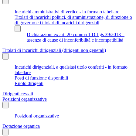
Incarichi amministrativi di vertice - in formato tabellare
Titolari di incarichi politici, di amministrazione, di direzione o
di governo e i titolari di incarichi dirigenziali
Dichiarazioni ex art. 20 comma 1 D.Lgs 39/2013 –
assenza di cause di inconferibilità e incompatibilità
Titolari di incarichi dirigenziali (dirigenti non generali)
Incarichi dirigenziali, a qualsiasi titolo conferiti - in formato
tabellare
Posti di funzione disponibili
Ruolo dirigenti
Dirigenti cessati
Posizioni organizzative
Posizioni organizzative
Dotazione organica