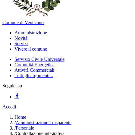
Comune di Venticano
Amministrazione
Novità
Servizi
Vivere il comune
Servizio Civile Universale
Comunità Energetica
Attività Commerciali
Tutti gli argomenti...
Seguici su
Accedi
Home
/
Amministrazione Trasparente
/
Personale
/
Contrattazione integrativa