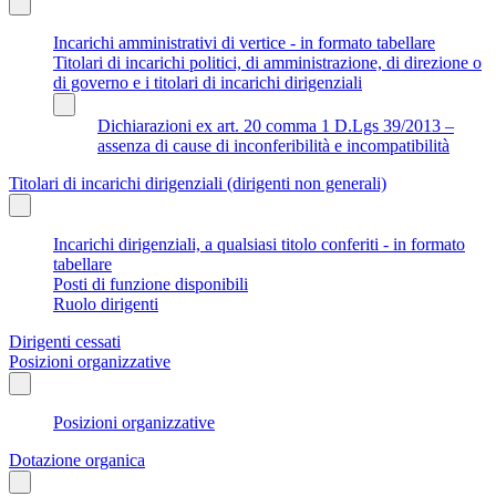
Incarichi amministrativi di vertice - in formato tabellare
Titolari di incarichi politici, di amministrazione, di direzione o
di governo e i titolari di incarichi dirigenziali
Dichiarazioni ex art. 20 comma 1 D.Lgs 39/2013 –
assenza di cause di inconferibilità e incompatibilità
Titolari di incarichi dirigenziali (dirigenti non generali)
Incarichi dirigenziali, a qualsiasi titolo conferiti - in formato
tabellare
Posti di funzione disponibili
Ruolo dirigenti
Dirigenti cessati
Posizioni organizzative
Posizioni organizzative
Dotazione organica