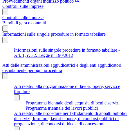
Provvedimenti organi indirizzo politico
Controlli sulle imprese
Controlli sulle imprese
Bandi di gara e contratti
Informazioni sulle singole procedure in formato tabellare
Informazioni sulle singole procedure in formato tabellare -
Art. 1, c. 32, Legge n. 190/2012
Atti delle amministrazioni aggiudicatrici e degli enti aggiudicatori
distintamente per ogni procedura
Atti relativi alla programmazione di lavori, opere, servizi e
forniture
Programma biennale degli acquisiti di beni e servizi
Programma triennale dei lavori pubblici
Atti relativi alle procedure per l'affidamento di appalti pubblici
di servizi, forniture, lavori e opere, di concorsi pubblici di
progettazione, di concorsi di idee e di concessioni