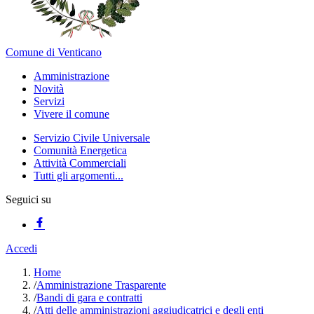
Comune di Venticano
Amministrazione
Novità
Servizi
Vivere il comune
Servizio Civile Universale
Comunità Energetica
Attività Commerciali
Tutti gli argomenti...
Seguici su
Accedi
Home
/
Amministrazione Trasparente
/
Bandi di gara e contratti
/
Atti delle amministrazioni aggiudicatrici e degli enti