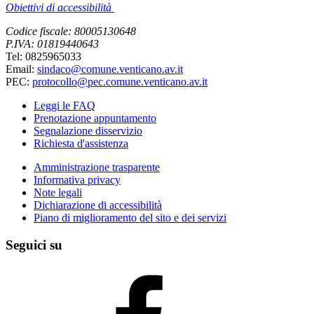
Obiettivi di accessibilità
Codice fiscale: 80005130648
P.IVA: 01819440643
Tel: 0825965033
Email:
sindaco@comune.venticano.av.it
PEC:
protocollo@pec.comune.venticano.av.it
Leggi le FAQ
Prenotazione appuntamento
Segnalazione disservizio
Richiesta d'assistenza
Amministrazione trasparente
Informativa privacy
Note legali
Dichiarazione di accessibilità
Piano di miglioramento del sito e dei servizi
Seguici su