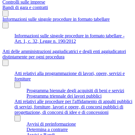
Controlli sulle imprese
Bandi di gara e contratti
Informazioni sulle singole procedure in formato tabellare
Informazioni sulle singole procedure in formato tabellare -
Art. 1, c. 32, Legge n. 190/2012
Atti delle amministrazioni aggiudicatrici e degli enti aggiudicatori
distintamente per ogni procedura
Atti relativi alla programmazione di lavori, opere, servizi e
forniture
Programma biennale degli acquisiti di beni e servizi
Programma triennale dei lavori pubblici
Atti relativi alle procedure per l'affidamento di appalti pubblici
di servizi, forniture, lavori e opere, di concorsi pubblici di
progettazione, di concorsi di idee e di concessioni
Avvisi di preinformazione
Determina a contrarre
Avvisi e Bandi