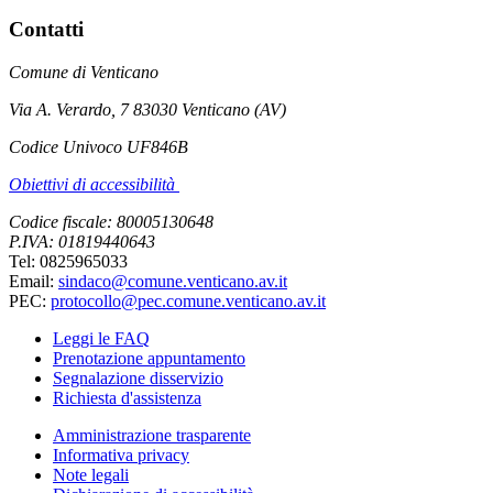
Contatti
Comune di Venticano
Via A. Verardo, 7 83030 Venticano (AV)
Codice Univoco UF846B
Obiettivi di accessibilità
Codice fiscale: 80005130648
P.IVA: 01819440643
Tel: 0825965033
Email:
sindaco@comune.venticano.av.it
PEC:
protocollo@pec.comune.venticano.av.it
Leggi le FAQ
Prenotazione appuntamento
Segnalazione disservizio
Richiesta d'assistenza
Amministrazione trasparente
Informativa privacy
Note legali