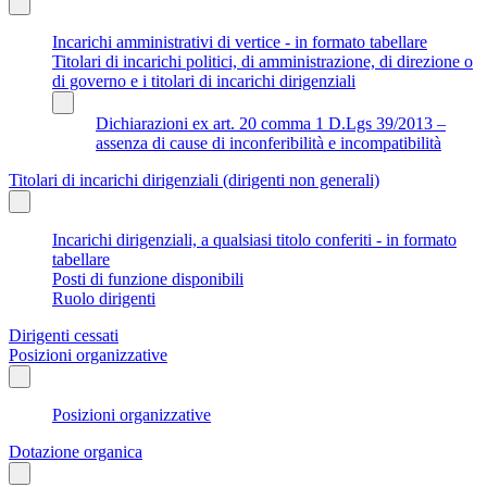
Incarichi amministrativi di vertice - in formato tabellare
Titolari di incarichi politici, di amministrazione, di direzione o
di governo e i titolari di incarichi dirigenziali
Dichiarazioni ex art. 20 comma 1 D.Lgs 39/2013 –
assenza di cause di inconferibilità e incompatibilità
Titolari di incarichi dirigenziali (dirigenti non generali)
Incarichi dirigenziali, a qualsiasi titolo conferiti - in formato
tabellare
Posti di funzione disponibili
Ruolo dirigenti
Dirigenti cessati
Posizioni organizzative
Posizioni organizzative
Dotazione organica