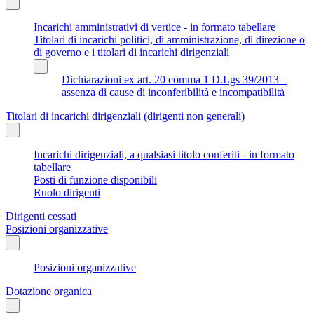
Incarichi amministrativi di vertice - in formato tabellare
Titolari di incarichi politici, di amministrazione, di direzione o
di governo e i titolari di incarichi dirigenziali
Dichiarazioni ex art. 20 comma 1 D.Lgs 39/2013 –
assenza di cause di inconferibilità e incompatibilità
Titolari di incarichi dirigenziali (dirigenti non generali)
Incarichi dirigenziali, a qualsiasi titolo conferiti - in formato
tabellare
Posti di funzione disponibili
Ruolo dirigenti
Dirigenti cessati
Posizioni organizzative
Posizioni organizzative
Dotazione organica