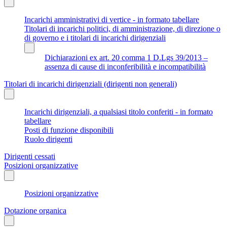
Incarichi amministrativi di vertice - in formato tabellare
Titolari di incarichi politici, di amministrazione, di direzione o
di governo e i titolari di incarichi dirigenziali
Dichiarazioni ex art. 20 comma 1 D.Lgs 39/2013 –
assenza di cause di inconferibilità e incompatibilità
Titolari di incarichi dirigenziali (dirigenti non generali)
Incarichi dirigenziali, a qualsiasi titolo conferiti - in formato
tabellare
Posti di funzione disponibili
Ruolo dirigenti
Dirigenti cessati
Posizioni organizzative
Posizioni organizzative
Dotazione organica