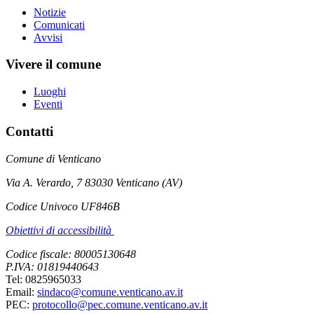
Notizie
Comunicati
Avvisi
Vivere il comune
Luoghi
Eventi
Contatti
Comune di Venticano
Via A. Verardo, 7 83030 Venticano (AV)
Codice Univoco UF846B
Obiettivi di accessibilità
Codice fiscale: 80005130648
P.IVA: 01819440643
Tel: 0825965033
Email:
sindaco@comune.venticano.av.it
PEC:
protocollo@pec.comune.venticano.av.it