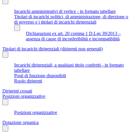
Incarichi amministrativi di vertice - in formato tabellare
Titolari di incarichi politici, di amministrazione, di direzione o
di governo e i titolari di incarichi dirigenziali
Dichiarazioni ex art. 20 comma 1 D.Lgs 39/2013 –
assenza di cause di inconferibilità e incompatibilità
Titolari di incarichi dirigenziali (dirigenti non generali)
Incarichi dirigenziali, a qualsiasi titolo conferiti - in formato
tabellare
Posti di funzione disponibili
Ruolo dirigenti
Dirigenti cessati
Posizioni organizzative
Posizioni organizzative
Dotazione organica