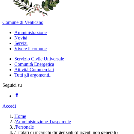
Comune di Venticano
Amministrazione
Novità
Servizi
Vivere il comune
Servizio Civile Universale
Comunità Energetica
Attività Commerciali
Tutti gli argomenti...
Seguici su
Accedi
Home
/
Amministrazione Trasparente
/
Personale
/
Titolari di incarichi dirigenziali (dirigenti non generali)