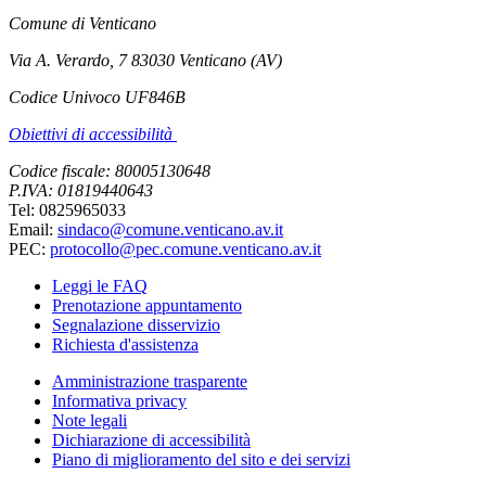
Comune di Venticano
Via A. Verardo, 7 83030 Venticano (AV)
Codice Univoco UF846B
Obiettivi di accessibilità
Codice fiscale: 80005130648
P.IVA: 01819440643
Tel: 0825965033
Email:
sindaco@comune.venticano.av.it
PEC:
protocollo@pec.comune.venticano.av.it
Leggi le FAQ
Prenotazione appuntamento
Segnalazione disservizio
Richiesta d'assistenza
Amministrazione trasparente
Informativa privacy
Note legali
Dichiarazione di accessibilità
Piano di miglioramento del sito e dei servizi