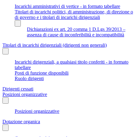
Incarichi amministrativi di vertice - in formato tabellare
Titolari di incarichi politici, di amministrazione, di direzione o
di governo e i titolari di incarichi dirigenziali
Dichiarazioni ex art. 20 comma 1 D.Lgs 39/2013 –
assenza di cause di inconferibilità e incompatibilità
Titolari di incarichi dirigenziali (dirigenti non generali)
Incarichi dirigenziali, a qualsiasi titolo conferiti - in formato
tabellare
Posti di funzione disponibili
Ruolo dirigenti
Dirigenti cessati
Posizioni organizzative
Posizioni organizzative
Dotazione organica