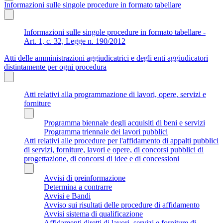
Informazioni sulle singole procedure in formato tabellare
Informazioni sulle singole procedure in formato tabellare -
Art. 1, c. 32, Legge n. 190/2012
Atti delle amministrazioni aggiudicatrici e degli enti aggiudicatori
distintamente per ogni procedura
Atti relativi alla programmazione di lavori, opere, servizi e
forniture
Programma biennale degli acquisiti di beni e servizi
Programma triennale dei lavori pubblici
Atti relativi alle procedure per l'affidamento di appalti pubblici
di servizi, forniture, lavori e opere, di concorsi pubblici di
progettazione, di concorsi di idee e di concessioni
Avvisi di preinformazione
Determina a contrarre
Avvisi e Bandi
Avviso sui risultati delle procedure di affidamento
Avvisi sistema di qualificazione
Affidamenti diretti di lavori, servizi e forniture di