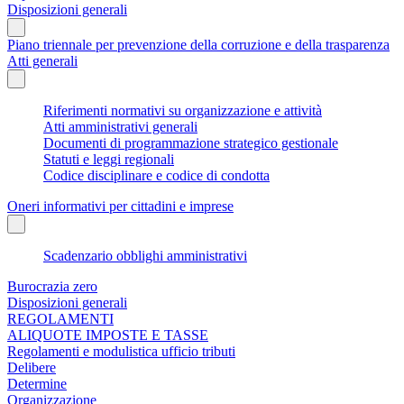
Disposizioni generali
Piano triennale per prevenzione della corruzione e della trasparenza
Atti generali
Riferimenti normativi su organizzazione e attività
Atti amministrativi generali
Documenti di programmazione strategico gestionale
Statuti e leggi regionali
Codice disciplinare e codice di condotta
Oneri informativi per cittadini e imprese
Scadenzario obblighi amministrativi
Burocrazia zero
Disposizioni generali
REGOLAMENTI
ALIQUOTE IMPOSTE E TASSE
Regolamenti e modulistica ufficio tributi
Delibere
Determine
Organizzazione