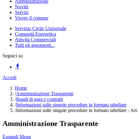
Amministrazione
Novità
Servizi
Vivere il comune
Servizio Civile Universale
Comunità Energetica
Attività Commerciali
Tutti gli argomenti...
Seguici su
Accedi
Home
/
Amministrazione Trasparente
/
Bandi di gara e contratti
/
Informazioni sulle singole procedure in formato tabellare
/
Informazioni sulle singole procedure in formato tabellare - Art
Amministrazione Trasparente
Espandi Menu