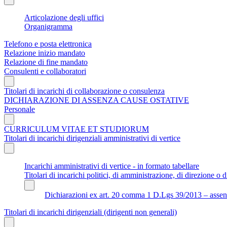
Articolazione degli uffici
Organigramma
Telefono e posta elettronica
Relazione inizio mandato
Relazione di fine mandato
Consulenti e collaboratori
Titolari di incarichi di collaborazione o consulenza
DICHIARAZIONE DI ASSENZA CAUSE OSTATIVE
Personale
CURRICULUM VITAE ET STUDIORUM
Titolari di incarichi dirigenziali amministrativi di vertice
Incarichi amministrativi di vertice - in formato tabellare
Titolari di incarichi politici, di amministrazione, di direzione o di
Dichiarazioni ex art. 20 comma 1 D.Lgs 39/2013 – assenza 
Titolari di incarichi dirigenziali (dirigenti non generali)