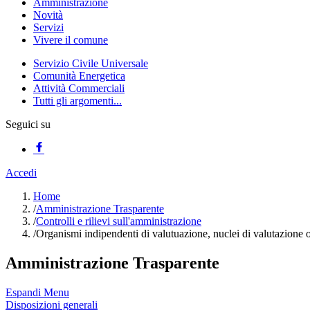
Amministrazione
Novità
Servizi
Vivere il comune
Servizio Civile Universale
Comunità Energetica
Attività Commerciali
Tutti gli argomenti...
Seguici su
Accedi
Home
/
Amministrazione Trasparente
/
Controlli e rilievi sull'amministrazione
/
Organismi indipendenti di valutuazione, nuclei di valutazione 
Amministrazione Trasparente
Espandi Menu
Disposizioni generali