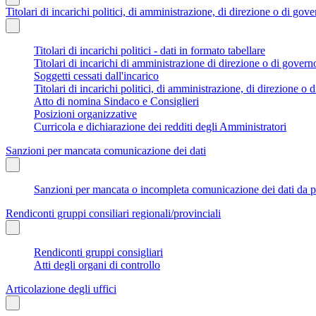
Titolari di incarichi politici, di amministrazione, di direzione o di gov
Titolari di incarichi politici - dati in formato tabellare
Titolari di incarichi di amministrazione di direzione o di govern
Soggetti cessati dall'incarico
Titolari di incarichi politici, di amministrazione, di direzione o di
Atto di nomina Sindaco e Consiglieri
Posizioni organizzative
Curricola e dichiarazione dei redditi degli Amministratori
Sanzioni per mancata comunicazione dei dati
Sanzioni per mancata o incompleta comunicazione dei dati da parte
Rendiconti gruppi consiliari regionali/provinciali
Rendiconti gruppi consigliari
Atti degli organi di controllo
Articolazione degli uffici