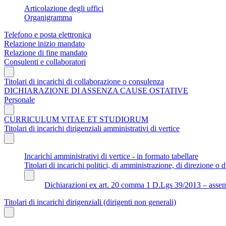
Articolazione degli uffici
Organigramma
Telefono e posta elettronica
Relazione inizio mandato
Relazione di fine mandato
Consulenti e collaboratori
Titolari di incarichi di collaborazione o consulenza
DICHIARAZIONE DI ASSENZA CAUSE OSTATIVE
Personale
CURRICULUM VITAE ET STUDIORUM
Titolari di incarichi dirigenziali amministrativi di vertice
Incarichi amministrativi di vertice - in formato tabellare
Titolari di incarichi politici, di amministrazione, di direzione o di
Dichiarazioni ex art. 20 comma 1 D.Lgs 39/2013 – assenza 
Titolari di incarichi dirigenziali (dirigenti non generali)