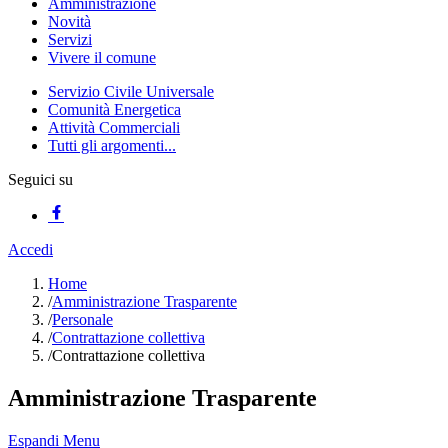
Amministrazione
Novità
Servizi
Vivere il comune
Servizio Civile Universale
Comunità Energetica
Attività Commerciali
Tutti gli argomenti...
Seguici su
Accedi
Home
/
Amministrazione Trasparente
/
Personale
/
Contrattazione collettiva
/
Contrattazione collettiva
Amministrazione Trasparente
Espandi Menu