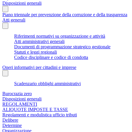
Disposizioni generali
Piano triennale per prevenzione della corruzione e della trasparenza
Atti generali
Riferimenti normativi su organizzazione e attività
Atti amministrativi generali
Documenti di programmazione strategico gestionale
Statuti e leggi regionali
Codice disciplinare e codice di condotta
Oneri informativi per cittadini e imprese
Scadenzario obblighi amministrativi
Burocrazia zero
Disposizioni generali
REGOLAMENTI
ALIQUOTE IMPOSTE E TASSE
Regolamenti e modulistica ufficio tributi
Delibere
Determine
Organizzazione