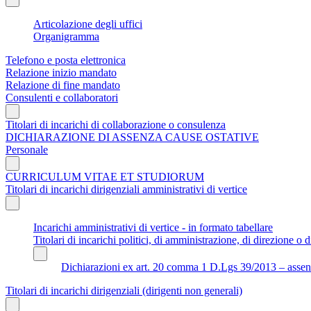
Articolazione degli uffici
Organigramma
Telefono e posta elettronica
Relazione inizio mandato
Relazione di fine mandato
Consulenti e collaboratori
Titolari di incarichi di collaborazione o consulenza
DICHIARAZIONE DI ASSENZA CAUSE OSTATIVE
Personale
CURRICULUM VITAE ET STUDIORUM
Titolari di incarichi dirigenziali amministrativi di vertice
Incarichi amministrativi di vertice - in formato tabellare
Titolari di incarichi politici, di amministrazione, di direzione o di
Dichiarazioni ex art. 20 comma 1 D.Lgs 39/2013 – assenza 
Titolari di incarichi dirigenziali (dirigenti non generali)