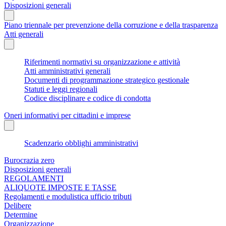
Disposizioni generali
Piano triennale per prevenzione della corruzione e della trasparenza
Atti generali
Riferimenti normativi su organizzazione e attività
Atti amministrativi generali
Documenti di programmazione strategico gestionale
Statuti e leggi regionali
Codice disciplinare e codice di condotta
Oneri informativi per cittadini e imprese
Scadenzario obblighi amministrativi
Burocrazia zero
Disposizioni generali
REGOLAMENTI
ALIQUOTE IMPOSTE E TASSE
Regolamenti e modulistica ufficio tributi
Delibere
Determine
Organizzazione