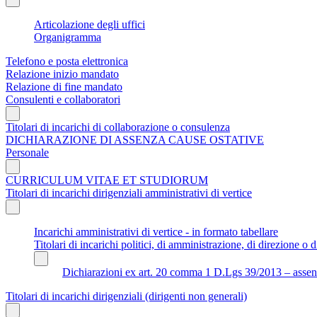
Articolazione degli uffici
Organigramma
Telefono e posta elettronica
Relazione inizio mandato
Relazione di fine mandato
Consulenti e collaboratori
Titolari di incarichi di collaborazione o consulenza
DICHIARAZIONE DI ASSENZA CAUSE OSTATIVE
Personale
CURRICULUM VITAE ET STUDIORUM
Titolari di incarichi dirigenziali amministrativi di vertice
Incarichi amministrativi di vertice - in formato tabellare
Titolari di incarichi politici, di amministrazione, di direzione o di
Dichiarazioni ex art. 20 comma 1 D.Lgs 39/2013 – assenza 
Titolari di incarichi dirigenziali (dirigenti non generali)