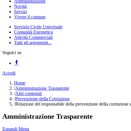
Amministrazione
Novità
Servizi
Vivere il comune
Servizio Civile Universale
Comunità Energetica
Attività Commerciali
Tutti gli argomenti...
Seguici su
Accedi
Home
/
Amministrazione Trasparente
/
Altri contenuti
/
Prevenzione della Corruzione
/
Relazione del responsabile della prevenzione della corruzione e
Amministrazione Trasparente
Espandi Menu