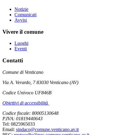
Notizie
Comunicati
Avvisi
Vivere il comune
Luoghi
Eventi
Contatti
Comune di Venticano
Via A. Verardo, 7 83030 Venticano (AV)
Codice Univoco UF846B
Obiettivi di accessibilità
Codice fiscale: 80005130648
P.IVA: 01819440643
Tel: 0825965033
Email:
sindaco@comune.venticano.av.it
PEC:
protocollo@pec.comune.venticano.av.it