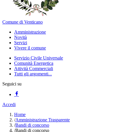
Comune di Venticano
Amministrazione
Novità
Servizi
Vivere il comune
Servizio Civile Universale
Comunità Energetica
Attività Commerciali
Tutti gli argomenti...
Seguici su
Accedi
Home
/
Amministrazione Trasparente
/
Bandi di concorso
/
Bandi di concorso