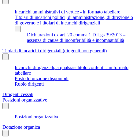
Incarichi amministrativi di vertice - in formato tabellare
Titolari di incarichi politici, di amministrazione, di direzione o
di governo e i titolari di incarichi dirigenziali
Dichiarazioni ex art. 20 comma 1 D.Lgs 39/2013 –
assenza di cause di inconferibilità e incompatibilità
Titolari di incarichi dirigenziali (dirigenti non generali)
Incarichi dirigenziali, a qualsiasi titolo conferiti - in formato
tabellare
Posti di funzione disponibili
Ruolo dirigenti
Dirigenti cessati
Posizioni organizzative
Posizioni organizzative
Dotazione organica