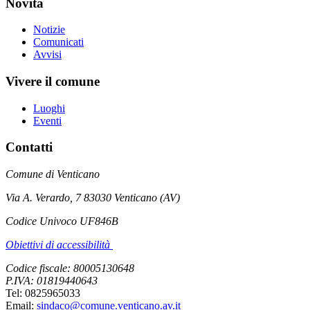
Novità
Notizie
Comunicati
Avvisi
Vivere il comune
Luoghi
Eventi
Contatti
Comune di Venticano
Via A. Verardo, 7 83030 Venticano (AV)
Codice Univoco UF846B
Obiettivi di accessibilità
Codice fiscale: 80005130648
P.IVA: 01819440643
Tel: 0825965033
Email:
sindaco@comune.venticano.av.it