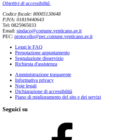
Obiettivi di accessibilità
Codice fiscale: 80005130648
P.IVA: 01819440643
Tel: 0825965033
Email:
sindaco@comune.venticano.av.it
PEC:
protocollo@pec.comune.venticano.av.it
Leggi le FAQ
Prenotazione appuntamento
Segnalazione disservizio
Richiesta d'assistenza
Amministrazione trasparente
Informativa privacy
Note legali
Dichiarazione di accessibilità
Piano di miglioramento del sito e dei servizi
Seguici su