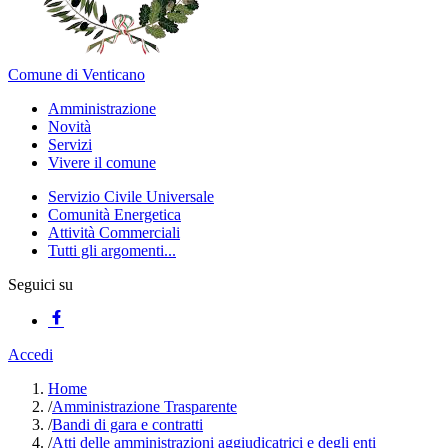
Comune di Venticano
Amministrazione
Novità
Servizi
Vivere il comune
Servizio Civile Universale
Comunità Energetica
Attività Commerciali
Tutti gli argomenti...
Seguici su
Accedi
Home
/
Amministrazione Trasparente
/
Bandi di gara e contratti
/
Atti delle amministrazioni aggiudicatrici e degli enti