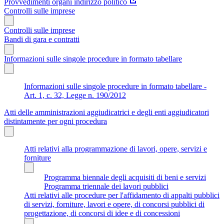
Provvedimenti organi indirizzo politico
Controlli sulle imprese
Controlli sulle imprese
Bandi di gara e contratti
Informazioni sulle singole procedure in formato tabellare
Informazioni sulle singole procedure in formato tabellare -
Art. 1, c. 32, Legge n. 190/2012
Atti delle amministrazioni aggiudicatrici e degli enti aggiudicatori
distintamente per ogni procedura
Atti relativi alla programmazione di lavori, opere, servizi e
forniture
Programma biennale degli acquisiti di beni e servizi
Programma triennale dei lavori pubblici
Atti relativi alle procedure per l'affidamento di appalti pubblici
di servizi, forniture, lavori e opere, di concorsi pubblici di
progettazione, di concorsi di idee e di concessioni