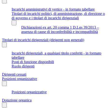
Incarichi amministrativi di vertice - in formato tabellare
Titolari di incarichi politici, di amministrazione, di direzione o
di governo e i titolari di incarichi dirigenziali
Dichiarazioni ex art. 20 comma 1 D.Lgs 39/2013 –
assenza di cause di inconferibilità e incompatibilità
Titolari di incarichi dirigenziali (dirigenti non generali)
Incarichi dirigenziali, a qualsiasi titolo conferiti - in formato
tabellare
Posti di funzione disponibili
Ruolo dirigenti
Dirigenti cessati
Posizioni organizzative
Posizioni organizzative
Dotazione organica