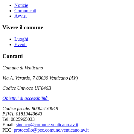
Notizie
Comunicati
Avvisi
Vivere il comune
Luoghi
Eventi
Contatti
Comune di Venticano
Via A. Verardo, 7 83030 Venticano (AV)
Codice Univoco UF846B
Obiettivi di accessibilità
Codice fiscale: 80005130648
P.IVA: 01819440643
Tel: 0825965033
Email:
sindaco@comune.venticano.av.it
PEC:
protocollo@pec.comune.venticano.av.it