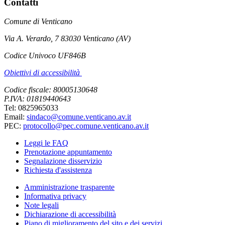
Contatti
Comune di Venticano
Via A. Verardo, 7 83030 Venticano (AV)
Codice Univoco UF846B
Obiettivi di accessibilità
Codice fiscale: 80005130648
P.IVA: 01819440643
Tel: 0825965033
Email:
sindaco@comune.venticano.av.it
PEC:
protocollo@pec.comune.venticano.av.it
Leggi le FAQ
Prenotazione appuntamento
Segnalazione disservizio
Richiesta d'assistenza
Amministrazione trasparente
Informativa privacy
Note legali
Dichiarazione di accessibilità
Piano di miglioramento del sito e dei servizi