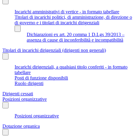
Incarichi amministrativi di vertice - in formato tabellare
Titolari di incarichi politici, di amministrazione, di direzione o
di governo e i titolari di incarichi dirigenziali
Dichiarazioni ex art. 20 comma 1 D.Lgs 39/2013 –
assenza di cause di inconferibilità e incompatibilità
Titolari di incarichi dirigenziali (dirigenti non generali)
Incarichi dirigenziali, a qualsiasi titolo conferiti - in formato
tabellare
Posti di funzione disponibili
Ruolo dirigenti
Dirigenti cessati
Posizioni organizzative
Posizioni organizzative
Dotazione organica