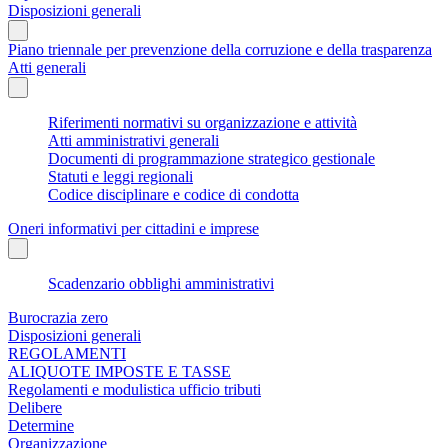
Disposizioni generali
Piano triennale per prevenzione della corruzione e della trasparenza
Atti generali
Riferimenti normativi su organizzazione e attività
Atti amministrativi generali
Documenti di programmazione strategico gestionale
Statuti e leggi regionali
Codice disciplinare e codice di condotta
Oneri informativi per cittadini e imprese
Scadenzario obblighi amministrativi
Burocrazia zero
Disposizioni generali
REGOLAMENTI
ALIQUOTE IMPOSTE E TASSE
Regolamenti e modulistica ufficio tributi
Delibere
Determine
Organizzazione