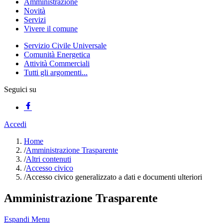
Amministrazione
Novità
Servizi
Vivere il comune
Servizio Civile Universale
Comunità Energetica
Attività Commerciali
Tutti gli argomenti...
Seguici su
Accedi
Home
/
Amministrazione Trasparente
/
Altri contenuti
/
Accesso civico
/
Accesso civico generalizzato a dati e documenti ulteriori
Amministrazione Trasparente
Espandi Menu