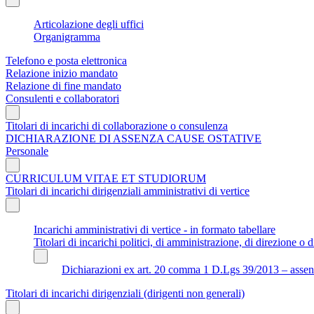
Articolazione degli uffici
Organigramma
Telefono e posta elettronica
Relazione inizio mandato
Relazione di fine mandato
Consulenti e collaboratori
Titolari di incarichi di collaborazione o consulenza
DICHIARAZIONE DI ASSENZA CAUSE OSTATIVE
Personale
CURRICULUM VITAE ET STUDIORUM
Titolari di incarichi dirigenziali amministrativi di vertice
Incarichi amministrativi di vertice - in formato tabellare
Titolari di incarichi politici, di amministrazione, di direzione o di
Dichiarazioni ex art. 20 comma 1 D.Lgs 39/2013 – assenza 
Titolari di incarichi dirigenziali (dirigenti non generali)