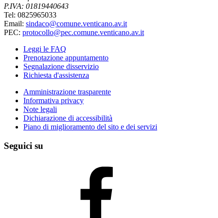
P.IVA: 01819440643
Tel: 0825965033
Email:
sindaco@comune.venticano.av.it
PEC:
protocollo@pec.comune.venticano.av.it
Leggi le FAQ
Prenotazione appuntamento
Segnalazione disservizio
Richiesta d'assistenza
Amministrazione trasparente
Informativa privacy
Note legali
Dichiarazione di accessibilità
Piano di miglioramento del sito e dei servizi
Seguici su