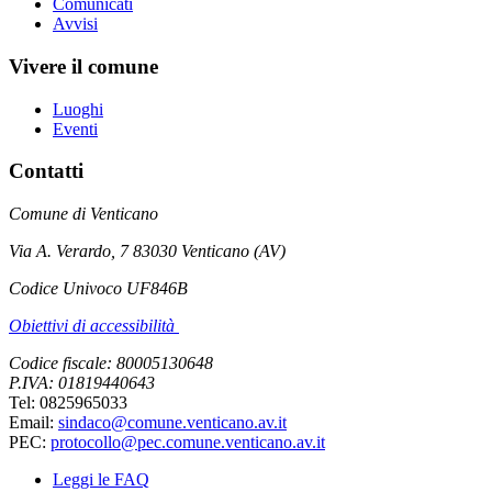
Comunicati
Avvisi
Vivere il comune
Luoghi
Eventi
Contatti
Comune di Venticano
Via A. Verardo, 7 83030 Venticano (AV)
Codice Univoco UF846B
Obiettivi di accessibilità
Codice fiscale: 80005130648
P.IVA: 01819440643
Tel: 0825965033
Email:
sindaco@comune.venticano.av.it
PEC:
protocollo@pec.comune.venticano.av.it
Leggi le FAQ