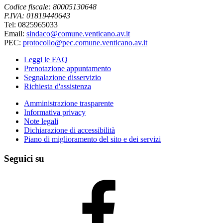
Codice fiscale: 80005130648
P.IVA: 01819440643
Tel: 0825965033
Email:
sindaco@comune.venticano.av.it
PEC:
protocollo@pec.comune.venticano.av.it
Leggi le FAQ
Prenotazione appuntamento
Segnalazione disservizio
Richiesta d'assistenza
Amministrazione trasparente
Informativa privacy
Note legali
Dichiarazione di accessibilità
Piano di miglioramento del sito e dei servizi
Seguici su