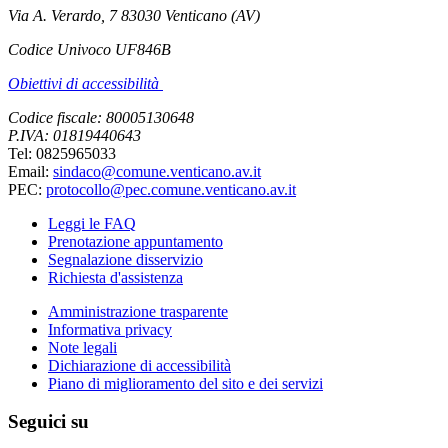
Via A. Verardo, 7 83030 Venticano (AV)
Codice Univoco UF846B
Obiettivi di accessibilità
Codice fiscale: 80005130648
P.IVA: 01819440643
Tel: 0825965033
Email:
sindaco@comune.venticano.av.it
PEC:
protocollo@pec.comune.venticano.av.it
Leggi le FAQ
Prenotazione appuntamento
Segnalazione disservizio
Richiesta d'assistenza
Amministrazione trasparente
Informativa privacy
Note legali
Dichiarazione di accessibilità
Piano di miglioramento del sito e dei servizi
Seguici su