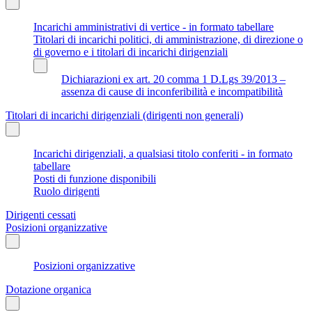
Incarichi amministrativi di vertice - in formato tabellare
Titolari di incarichi politici, di amministrazione, di direzione o
di governo e i titolari di incarichi dirigenziali
Dichiarazioni ex art. 20 comma 1 D.Lgs 39/2013 –
assenza di cause di inconferibilità e incompatibilità
Titolari di incarichi dirigenziali (dirigenti non generali)
Incarichi dirigenziali, a qualsiasi titolo conferiti - in formato
tabellare
Posti di funzione disponibili
Ruolo dirigenti
Dirigenti cessati
Posizioni organizzative
Posizioni organizzative
Dotazione organica