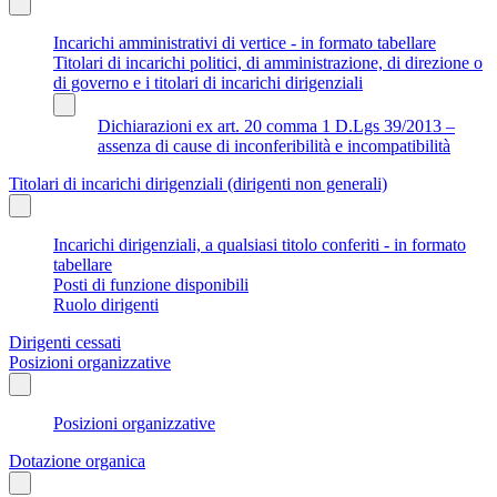
Incarichi amministrativi di vertice - in formato tabellare
Titolari di incarichi politici, di amministrazione, di direzione o
di governo e i titolari di incarichi dirigenziali
Dichiarazioni ex art. 20 comma 1 D.Lgs 39/2013 –
assenza di cause di inconferibilità e incompatibilità
Titolari di incarichi dirigenziali (dirigenti non generali)
Incarichi dirigenziali, a qualsiasi titolo conferiti - in formato
tabellare
Posti di funzione disponibili
Ruolo dirigenti
Dirigenti cessati
Posizioni organizzative
Posizioni organizzative
Dotazione organica