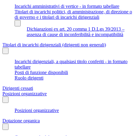
Incarichi amministrativi di vertice - in formato tabellare
Titolari di incarichi politici, di amministrazione, di direzione o
di governo e i titolari di incarichi dirigenziali
Dichiarazioni ex art. 20 comma 1 D.Lgs 39/2013 –
assenza di cause di inconferibilità e incompatibilità
Titolari di incarichi dirigenziali (dirigenti non generali)
Incarichi dirigenziali, a qualsiasi titolo conferiti - in formato
tabellare
Posti di funzione disponibili
Ruolo dirigenti
Dirigenti cessati
Posizioni organizzative
Posizioni organizzative
Dotazione organica