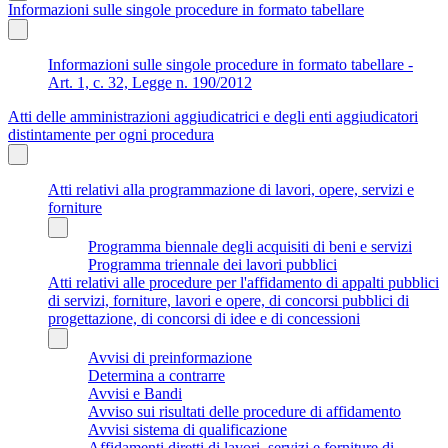
Informazioni sulle singole procedure in formato tabellare
Informazioni sulle singole procedure in formato tabellare -
Art. 1, c. 32, Legge n. 190/2012
Atti delle amministrazioni aggiudicatrici e degli enti aggiudicatori
distintamente per ogni procedura
Atti relativi alla programmazione di lavori, opere, servizi e
forniture
Programma biennale degli acquisiti di beni e servizi
Programma triennale dei lavori pubblici
Atti relativi alle procedure per l'affidamento di appalti pubblici
di servizi, forniture, lavori e opere, di concorsi pubblici di
progettazione, di concorsi di idee e di concessioni
Avvisi di preinformazione
Determina a contrarre
Avvisi e Bandi
Avviso sui risultati delle procedure di affidamento
Avvisi sistema di qualificazione
Affidamenti diretti di lavori, servizi e forniture di