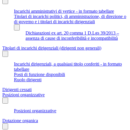
Incarichi amministrativi di vertice - in formato tabellare
Titolari di incarichi politici, di amministrazione, di direzione o
di governo e i titolari di incarichi dirigenziali
Dichiarazioni ex art. 20 comma 1 D.Lgs 39/2013 –
assenza di cause di inconferibilità e incompatibilità
Titolari di incarichi dirigenziali (dirigenti non generali)
Incarichi dirigenziali, a qualsiasi titolo conferiti - in formato
tabellare
Posti di funzione disponibili
Ruolo dirigenti
Dirigenti cessati
Posizioni organizzative
Posizioni organizzative
Dotazione organica