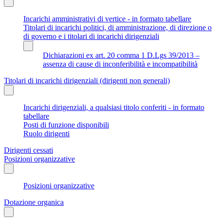
Incarichi amministrativi di vertice - in formato tabellare
Titolari di incarichi politici, di amministrazione, di direzione o
di governo e i titolari di incarichi dirigenziali
Dichiarazioni ex art. 20 comma 1 D.Lgs 39/2013 –
assenza di cause di inconferibilità e incompatibilità
Titolari di incarichi dirigenziali (dirigenti non generali)
Incarichi dirigenziali, a qualsiasi titolo conferiti - in formato
tabellare
Posti di funzione disponibili
Ruolo dirigenti
Dirigenti cessati
Posizioni organizzative
Posizioni organizzative
Dotazione organica