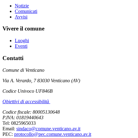
Notizie
Comunicati
Avvisi
Vivere il comune
Luoghi
Eventi
Contatti
Comune di Venticano
Via A. Verardo, 7 83030 Venticano (AV)
Codice Univoco UF846B
Obiettivi di accessibilità
Codice fiscale: 80005130648
P.IVA: 01819440643
Tel: 0825965033
Email:
sindaco@comune.venticano.av.it
PEC:
protocollo@pec.comune.venticano.av.it