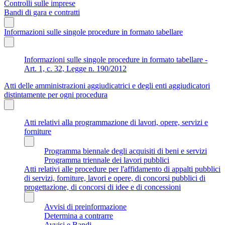
Controlli sulle imprese
Bandi di gara e contratti
Informazioni sulle singole procedure in formato tabellare
Informazioni sulle singole procedure in formato tabellare -
Art. 1, c. 32, Legge n. 190/2012
Atti delle amministrazioni aggiudicatrici e degli enti aggiudicatori
distintamente per ogni procedura
Atti relativi alla programmazione di lavori, opere, servizi e
forniture
Programma biennale degli acquisiti di beni e servizi
Programma triennale dei lavori pubblici
Atti relativi alle procedure per l'affidamento di appalti pubblici
di servizi, forniture, lavori e opere, di concorsi pubblici di
progettazione, di concorsi di idee e di concessioni
Avvisi di preinformazione
Determina a contrarre
Avvisi e Bandi