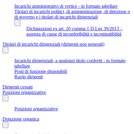
Incarichi amministrativi di vertice - in formato tabellare
Titolari di incarichi politici, di amministrazione, di direzione o
di governo e i titolari di incarichi dirigenziali
Dichiarazioni ex art. 20 comma 1 D.Lgs 39/2013 –
assenza di cause di inconferibilità e incompatibilità
Titolari di incarichi dirigenziali (dirigenti non generali)
Incarichi dirigenziali, a qualsiasi titolo conferiti - in formato
tabellare
Posti di funzione disponibili
Ruolo dirigenti
Dirigenti cessati
Posizioni organizzative
Posizioni organizzative
Dotazione organica