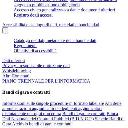
soggetti a pubblicazione obbligatoria
Accesso civico generalizzato a dati e documenti ulteriori
Registro degli accessi
Accessibilità e catalogo di dati, metadati e banche dati
Catalogo dei dati, metadati e della banche dati
Regolamenti
Obiettivi di accessibilità
Dati ulteriori
Privacy - responsabile protezione dati
Whistleblowing
Altri Contenuti
PIANO TRIENNALE PER L'INFORMATICA
Bandi di gara e contratti
Informazioni sulle singole procedure in formato tabellare
Atti delle
amministrazioni aggiudicatrici e degli enti aggiudicatori
distintamente per ogni procedura
Bandi di gara e contratti
Banca
Dati Nazionale dei Contratti Pubblici (B.D.N.C.P.)
Schede Bandi di
Gara
Archivio bandi di gara e contratti