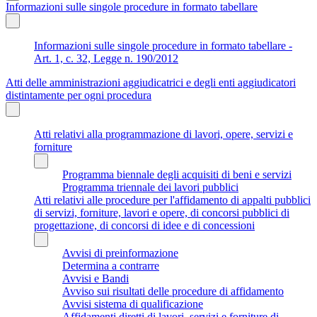
Informazioni sulle singole procedure in formato tabellare
Informazioni sulle singole procedure in formato tabellare -
Art. 1, c. 32, Legge n. 190/2012
Atti delle amministrazioni aggiudicatrici e degli enti aggiudicatori
distintamente per ogni procedura
Atti relativi alla programmazione di lavori, opere, servizi e
forniture
Programma biennale degli acquisiti di beni e servizi
Programma triennale dei lavori pubblici
Atti relativi alle procedure per l'affidamento di appalti pubblici
di servizi, forniture, lavori e opere, di concorsi pubblici di
progettazione, di concorsi di idee e di concessioni
Avvisi di preinformazione
Determina a contrarre
Avvisi e Bandi
Avviso sui risultati delle procedure di affidamento
Avvisi sistema di qualificazione
Affidamenti diretti di lavori, servizi e forniture di