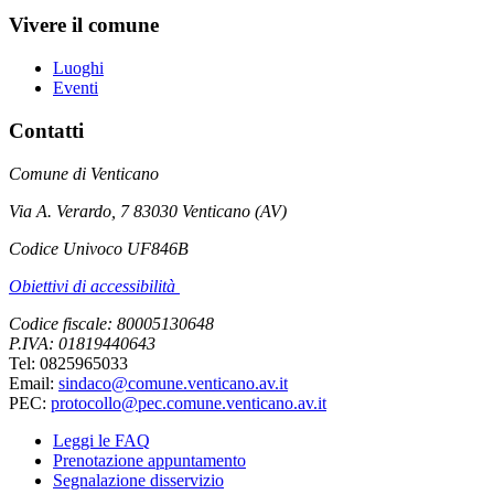
Vivere il comune
Luoghi
Eventi
Contatti
Comune di Venticano
Via A. Verardo, 7 83030 Venticano (AV)
Codice Univoco UF846B
Obiettivi di accessibilità
Codice fiscale: 80005130648
P.IVA: 01819440643
Tel: 0825965033
Email:
sindaco@comune.venticano.av.it
PEC:
protocollo@pec.comune.venticano.av.it
Leggi le FAQ
Prenotazione appuntamento
Segnalazione disservizio