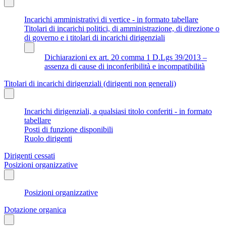
Incarichi amministrativi di vertice - in formato tabellare
Titolari di incarichi politici, di amministrazione, di direzione o
di governo e i titolari di incarichi dirigenziali
Dichiarazioni ex art. 20 comma 1 D.Lgs 39/2013 –
assenza di cause di inconferibilità e incompatibilità
Titolari di incarichi dirigenziali (dirigenti non generali)
Incarichi dirigenziali, a qualsiasi titolo conferiti - in formato
tabellare
Posti di funzione disponibili
Ruolo dirigenti
Dirigenti cessati
Posizioni organizzative
Posizioni organizzative
Dotazione organica