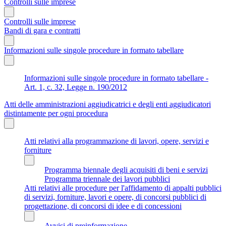
Controlli sulle imprese
Controlli sulle imprese
Bandi di gara e contratti
Informazioni sulle singole procedure in formato tabellare
Informazioni sulle singole procedure in formato tabellare -
Art. 1, c. 32, Legge n. 190/2012
Atti delle amministrazioni aggiudicatrici e degli enti aggiudicatori
distintamente per ogni procedura
Atti relativi alla programmazione di lavori, opere, servizi e
forniture
Programma biennale degli acquisiti di beni e servizi
Programma triennale dei lavori pubblici
Atti relativi alle procedure per l'affidamento di appalti pubblici
di servizi, forniture, lavori e opere, di concorsi pubblici di
progettazione, di concorsi di idee e di concessioni
Avvisi di preinformazione