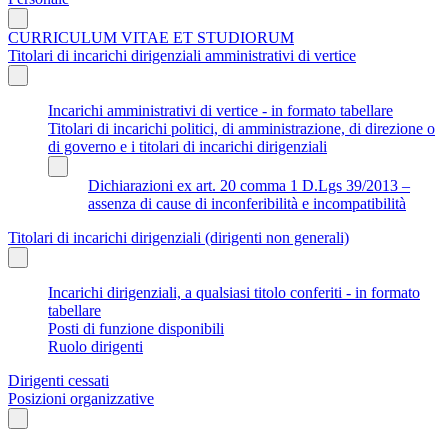
CURRICULUM VITAE ET STUDIORUM
Titolari di incarichi dirigenziali amministrativi di vertice
Incarichi amministrativi di vertice - in formato tabellare
Titolari di incarichi politici, di amministrazione, di direzione o
di governo e i titolari di incarichi dirigenziali
Dichiarazioni ex art. 20 comma 1 D.Lgs 39/2013 –
assenza di cause di inconferibilità e incompatibilità
Titolari di incarichi dirigenziali (dirigenti non generali)
Incarichi dirigenziali, a qualsiasi titolo conferiti - in formato
tabellare
Posti di funzione disponibili
Ruolo dirigenti
Dirigenti cessati
Posizioni organizzative