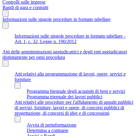
Controlli sulle imprese
Bandi di gara e contratti
Informazioni sulle singole procedure in formato tabellare
Informazioni sulle singole procedure in formato tabellare -
Art. 1, c. 32, Legge n. 190/2012
Atti delle amministrazioni aggiudicatrici e degli enti aggiudicatori
distintamente per ogni procedura
Atti relativi alla programmazione di lavori, opere, servizi e
forniture
Programma biennale degli acquisiti di beni e servizi
Programma triennale dei lavori pubblici
Atti relativi alle procedure per l'affidamento di appalti pubblici
di servizi, forniture, lavori e opere, di concorsi pubblici di
progettazione, di concorsi di idee e di concessioni
Avvisi di preinformazione
Determina a contrarre
Avvisi e Bandi