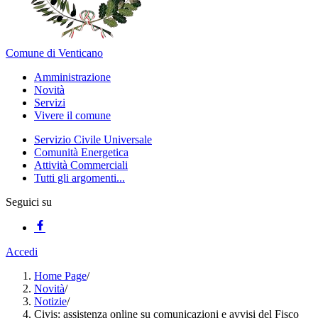
Comune di Venticano
Amministrazione
Novità
Servizi
Vivere il comune
Servizio Civile Universale
Comunità Energetica
Attività Commerciali
Tutti gli argomenti...
Seguici su
Accedi
Home Page
/
Novità
/
Notizie
/
Civis: assistenza online su comunicazioni e avvisi del Fisco