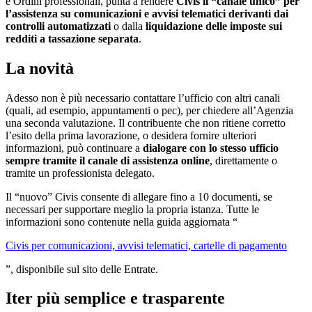
e Ordini professionali, punta a rendere
Civis il “canale unico” per
l’assistenza su comunicazioni e avvisi telematici derivanti dai
controlli automatizzati
o dalla
liquidazione delle imposte sui
redditi a tassazione separata
.
La novità
Adesso non è più necessario contattare l’ufficio con altri canali
(quali, ad esempio, appuntamenti o pec), per chiedere all’Agenzia
una seconda valutazione. Il contribuente che non ritiene corretto
l’esito della prima lavorazione, o desidera fornire ulteriori
informazioni, può continuare a
dialogare con lo stesso ufficio
sempre tramite il canale di assistenza online
, direttamente o
tramite un professionista delegato.
Il “nuovo” Civis consente di allegare fino a 10 documenti, se
necessari per supportare meglio la propria istanza. Tutte le
informazioni sono contenute nella guida aggiornata “
Civis per comunicazioni, avvisi telematici, cartelle di pagamento
”, disponibile sul sito delle Entrate.
Iter più semplice e trasparente