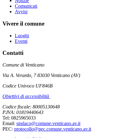
Notizie
Comunicati
Avvisi
Vivere il comune
Luoghi
Eventi
Contatti
Comune di Venticano
Via A. Verardo, 7 83030 Venticano (AV)
Codice Univoco UF846B
Obiettivi di accessibilità
Codice fiscale: 80005130648
P.IVA: 01819440643
Tel: 0825965033
Email:
sindaco@comune.venticano.av.it
PEC:
protocollo@pec.comune.venticano.av.it