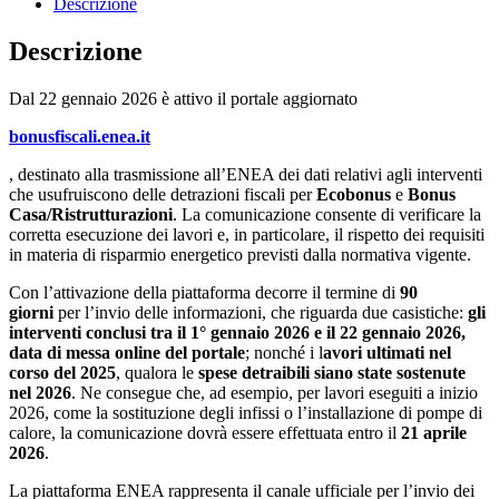
Descrizione
Descrizione
Dal 22 gennaio 2026 è attivo il portale aggiornato
bonusfiscali.enea.it
, destinato alla trasmissione all’ENEA dei dati relativi agli interventi
che usufruiscono delle detrazioni fiscali per
Ecobonus
e
Bonus
Casa/Ristrutturazioni
. La comunicazione consente di verificare la
corretta esecuzione dei lavori e, in particolare, il rispetto dei requisiti
in materia di risparmio energetico previsti dalla normativa vigente.
Con l’attivazione della piattaforma decorre il termine di
90
giorni
per l’invio delle informazioni, che riguarda due casistiche:
gli
interventi conclusi tra il 1° gennaio 2026 e il 22 gennaio 2026,
data di messa online del portale
; nonché i l
avori ultimati nel
corso del 2025
, qualora le
spese detraibili siano state sostenute
nel 2026
. Ne consegue che, ad esempio, per lavori eseguiti a inizio
2026, come la sostituzione degli infissi o l’installazione di pompe di
calore, la comunicazione dovrà essere effettuata entro il
21 aprile
2026
.
La piattaforma ENEA rappresenta il canale ufficiale per l’invio dei