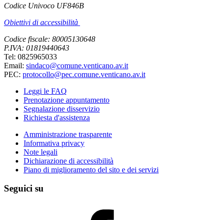
Codice Univoco UF846B
Obiettivi di accessibilità
Codice fiscale: 80005130648
P.IVA: 01819440643
Tel: 0825965033
Email:
sindaco@comune.venticano.av.it
PEC:
protocollo@pec.comune.venticano.av.it
Leggi le FAQ
Prenotazione appuntamento
Segnalazione disservizio
Richiesta d'assistenza
Amministrazione trasparente
Informativa privacy
Note legali
Dichiarazione di accessibilità
Piano di miglioramento del sito e dei servizi
Seguici su